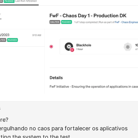
s
re?
rgulhando no caos para fortalecer os aplicativos
ting the system to the test