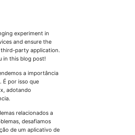
nging experiment in
vices and ensure the
third-party application.
 in this blog post!
endemos a importância
 É por isso que
ix, adotando
ncia.
lemas relacionados a
roblemas, desafiamos
pção de um aplicativo de