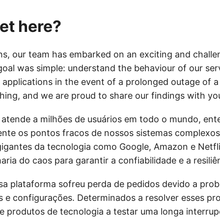
et here?
s, our team has embarked on an exciting and challe
goal was simple: understand the behaviour of our ser
applications in the event of a prolonged outage of a 
hing, and we are proud to share our findings with you
tende a milhões de usuários em todo o mundo, ent
mente os pontos fracos de nossos sistemas complexos.
igantes da tecnologia como Google, Amazon e Netfl
ia do caos para garantir a confiabilidade e a resiliê
sa plataforma sofreu perda de pedidos devido a prob
os e configurações. Determinados a resolver esses p
de produtos de tecnologia a testar uma longa interru