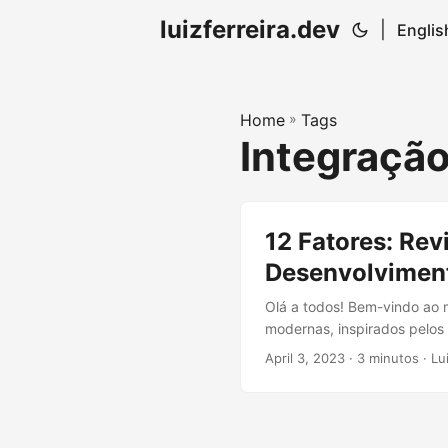
luizferreira.dev
|
Englis
Home
»
Tags
Integraçã
12 Fatores: Rev
Desenvolvimen
Olá a todos! Bem-vindo ao 
modernas, inspirados pelos 
para conferir os demais fa
April 3, 2023
· 3 minutos · Lui
fator destaca a importânci
produção....