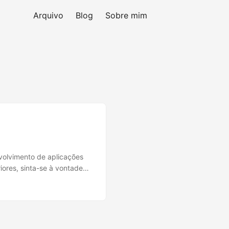
Arquivo
Blog
Sobre mim
volvimento de aplicações
iores, sinta-se à vontade
vimento e Produção O décimo
 do ambiente de