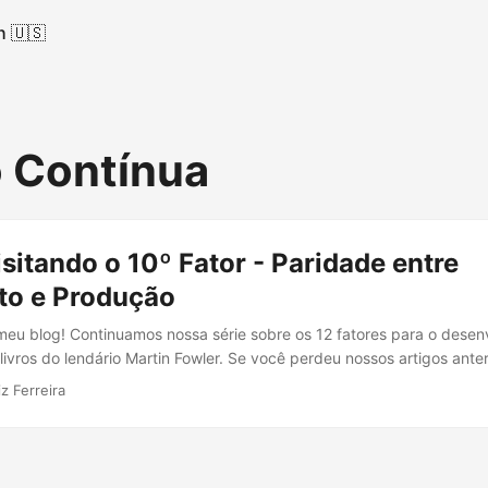
h 🇺🇸
o Contínua
isitando o 10º Fator - Paridade entre
to e Produção
meu blog! Continuamos nossa série sobre os 12 fatores para o desen
livros do lendário Martin Fowler. Se você perdeu nossos artigos anter
tores. Hoje, vamos abordar o décimo fator: Paridade entre Desenvol
z Ferreira
a de manter o ambiente de desenvolvimento o mais próximo possível