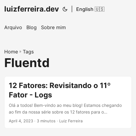
luizferreira.dev
|
English 🇺🇸
Arquivo
Blog
Sobre mim
Home
»
Tags
Fluentd
12 Fatores: Revisitando o 11º
Fator - Logs
Olá a todos! Bem-vindo ao meu blog! Estamos chegando
ao fim da nossa série sobre os 12 fatores para o
desenvolvimento de aplicações modernas, inspirados pelos
April 4, 2023
· 3 minutos · Luiz Ferreira
livros do lendário Martin Fowler. Se você perdeu nossos
artigos anteriores, não se preocupe! Dê uma olhada nos