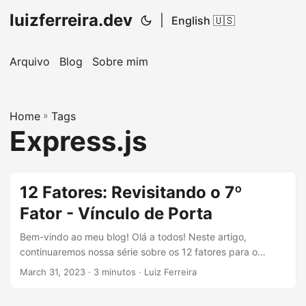
luizferreira.dev
|
English 🇺🇸
Arquivo
Blog
Sobre mim
Home
»
Tags
Express.js
12 Fatores: Revisitando o 7º
Fator - Vínculo de Porta
Bem-vindo ao meu blog! Olá a todos! Neste artigo,
continuaremos nossa série sobre os 12 fatores para o
desenvolvimento de aplicações modernas, inspirados pelos
March 31, 2023
· 3 minutos · Luiz Ferreira
livros do lendário Martin Fowler. Se você perdeu nossos
artigos anteriores, sinta-se à vontade para conferir os