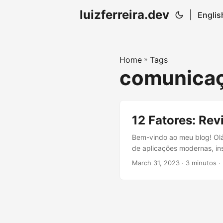
luizferreira.dev
|
Englis
Home
»
Tags
comunica
12 Fatores: Rev
Bem-vindo ao meu blog! Olá 
de aplicações modernas, insp
se à vontade para conferir 
March 31, 2023
· 3 minutos · 
que a aplicação deve se co