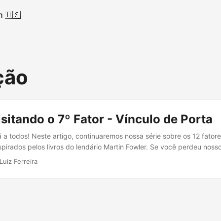
h 🇺🇸
ção
isitando o 7º Fator - Vínculo de Porta
a todos! Neste artigo, continuaremos nossa série sobre os 12 fator
irados pelos livros do lendário Martin Fowler. Se você perdeu nossos
os demais fatores. Hoje, vamos abordar o sétimo fator: Vínculo de Por
Luiz Ferreira
municar com o mundo externo através de uma porta vinculada....