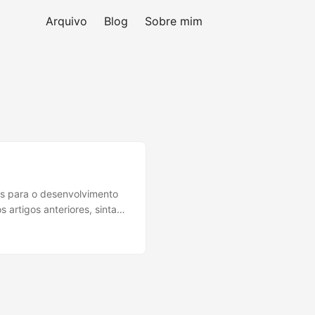
Arquivo
Blog
Sobre mim
es para o desenvolvimento
 artigos anteriores, sinta-
ta O sétimo fator afirma