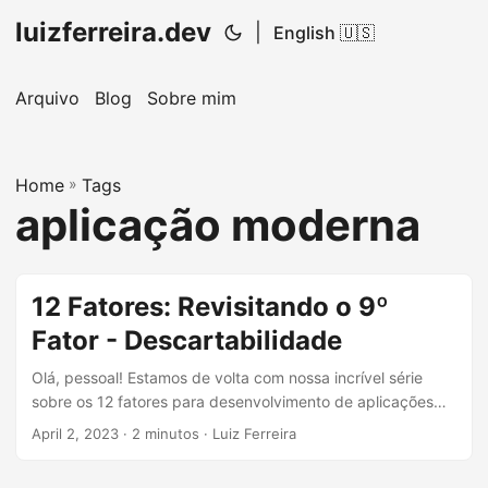
luizferreira.dev
|
English 🇺🇸
Arquivo
Blog
Sobre mim
Home
»
Tags
aplicação moderna
12 Fatores: Revisitando o 9º
Fator - Descartabilidade
Olá, pessoal! Estamos de volta com nossa incrível série
sobre os 12 fatores para desenvolvimento de aplicações
modernas. Hoje, vamos mergulhar no nono fator:
April 2, 2023
· 2 minutos · Luiz Ferreira
Descartabilidade. Se você está chegando agora, não se
preocupe, você ainda pode conferir os demais fatores em