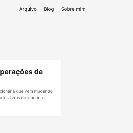
Arquivo
Blog
Sobre mim
Operações de
lucionária que vem mudando
los livros do lendário
ais de DevOps/SRE. Vamos
sso trabalho no dia a dia. A
de e manutenibilidade das