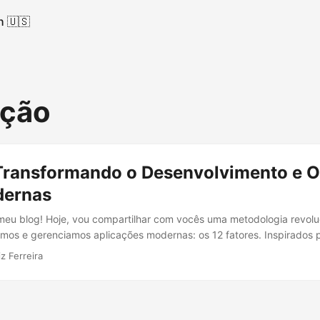
h 🇺🇸
ação
 Transformando o Desenvolvimento e 
dernas
meu blog! Hoje, vou compartilhar com vocês uma metodologia revo
os e gerenciamos aplicações modernas: os 12 fatores. Inspirados pe
ípios trazem inúmeras vantagens para desenvolvedores e profission
z Ferreira
ia, os ganhos e as vantagens desses fatores, e como eles facilitam no
Os 12 fatores têm como objetivo melhorar a qualidade, escalabilida